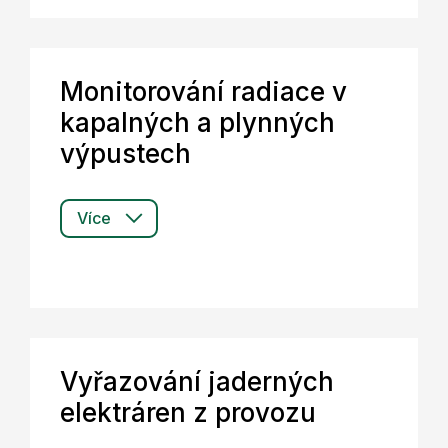
Monitorování radiace v
kapalných a plynných
výpustech
ASU-50
Více
Vyřazování jaderných
AED-14 HR
elektráren z provozu
Signalizační jednotka