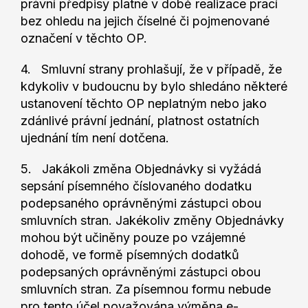
právní předpisy platné v době realizace prací
bez ohledu na jejich číselné či pojmenované
označení v těchto OP.
4. Smluvní strany prohlašují, že v případě, že
kdykoliv v budoucnu by bylo shledáno některé
ustanovení těchto OP neplatným nebo jako
zdánlivé právní jednání, platnost ostatních
ujednání tím není dotčena.
5. Jakákoli změna Objednávky si vyžádá
sepsání písemného číslovaného dodatku
podepsaného oprávněnými zástupci obou
smluvních stran. Jakékoliv změny Objednávky
mohou být učiněny pouze po vzájemné
dohodě, ve formě písemných dodatků
podepsaných oprávněnými zástupci obou
smluvních stran. Za písemnou formu nebude
pro tento účel považována výměna e-