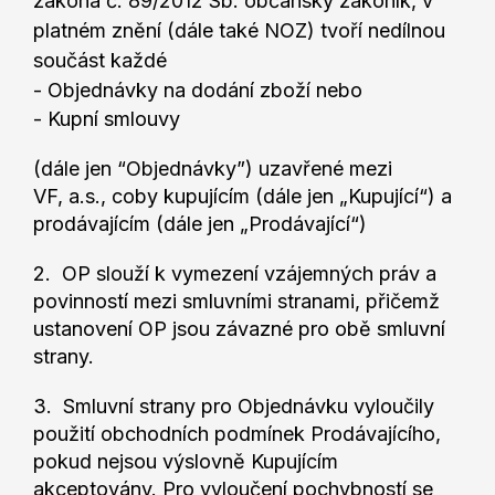
zákona č. 89/2012 Sb. občanský zákoník, v
platném znění (dále také NOZ) tvoří nedílnou
součást každé
- Objednávky na dodání zboží nebo
- Kupní smlouvy
(dále jen “Objednávky”) uzavřené mezi
VF, a.s., coby kupujícím (dále jen „Kupující“) a
prodávajícím (dále jen „Prodávající“)
2. OP slouží k vymezení vzájemných práv a
povinností mezi smluvními stranami, přičemž
ustanovení OP jsou závazné pro obě smluvní
strany.
3. Smluvní strany pro Objednávku vyloučily
použití obchodních podmínek Prodávajícího,
pokud nejsou výslovně Kupujícím
akceptovány. Pro vyloučení pochybností se