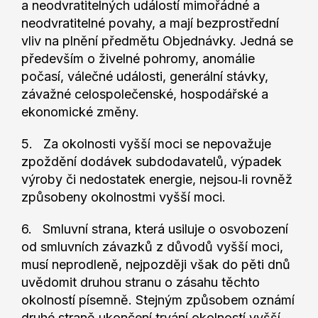
a neodvratitelných událostí mimořádné a
neodvratitelné povahy, a mají bezprostřední
vliv na plnění předmětu Objednávky. Jedná se
především o živelné pohromy, anomálie
počasí, válečné události, generální stávky,
závažné celospolečenské, hospodářské a
ekonomické změny.
5. Za okolnosti vyšší moci se nepovažuje
zpoždění dodávek subdodavatelů, výpadek
výroby či nedostatek energie, nejsou‐li rovněž
způsobeny okolnostmi vyšší moci.
6. Smluvní strana, která usiluje o osvobození
od smluvních závazků z důvodů vyšší moci,
musí neprodleně, nejpozději však do pěti dnů
uvědomit druhou stranu o zásahu těchto
okolností písemně. Stejným způsobem oznámí
druhé straně ukončení trvání okolností vyšší