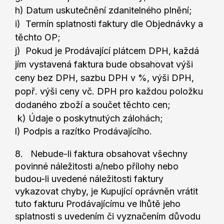
h) Datum uskutečnění zdanitelného plnění;
i) Termín splatnosti faktury dle Objednávky a
těchto OP;
j) Pokud je Prodávající plátcem DPH, každá
jím vystavená faktura bude obsahovat výši
ceny bez DPH, sazbu DPH v %, výši DPH,
popř. výši ceny vč. DPH pro každou položku
dodaného zboží a součet těchto cen;
k) Údaje o poskytnutých zálohách;
l) Podpis a razítko Prodávajícího.
8. Nebude-li faktura obsahovat všechny
povinné náležitosti a/nebo přílohy nebo
budou-li uvedené náležitosti faktury
vykazovat chyby, je Kupující oprávněn vrátit
tuto fakturu Prodávajícímu ve lhůtě jeho
splatnosti s uvedením či vyznačením důvodu