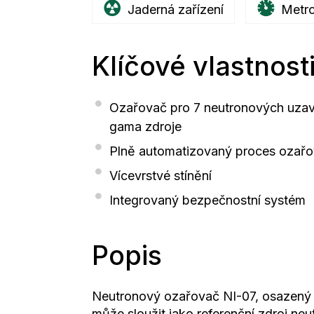
Jaderná zařízení
Metro
Klíčové vlastnost
Ozařovač pro 7 neutronových uzavře
gama zdroje
Plně automatizovaný proces ozařo
Vícevrstvé stínění
Integrovaný bezpečnostní systém
Popis
Neutronový ozařovač NI-07, osazený 
může sloužit jako referenční zdroj ne