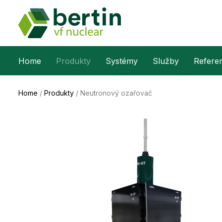
Home
Produkty
Systémy
Služby
Refere
Home
/
Produkty
/
Neutronový ozařovač