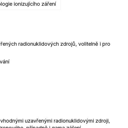
logie ionizujícího záření
i
ných radionuklidových zdrojů, volitelně i pro
vání
vhodnými uzavřenými radionuklidovými zdroji,
utronového, případně i gama záření.