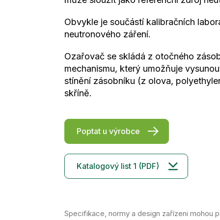
Obvykle je součástí kalibračních labo
neutronového záření.
Ozařovač se skládá z otočného zásobn
mechanismu, který umožňuje vysunout
stínění zásobníku (z olova, polyethyle
skříně.
Poptat u výrobce
Katalogový list 1 (PDF)
Specifikace, normy a design zařízeni mohou po