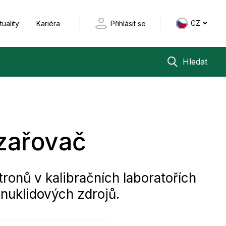
CZ
tuality
Kariéra
Přihlásit se
Hledat
zařovač
ronů v kalibračních laboratořích
nuklidových zdrojů.