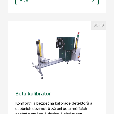
Více
BC-13
Beta kalibrátor
Komfortní a bezpečná kalibrace detektorů a
osobních dozimetrů záření beta měřících
osobní a směrové dávkové ekvivalenty