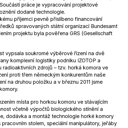
 Součástí práce je vypracování projektové
oznění dodané technologie.
kému příjemci pevně přislíbeno financování
tředků spravovaných státní organizací Bundesamt
ením projektu byla pověřena GRS (Gesellschaft
t vypsala soukromé výběrové řízení na dvě
hrany komplexní logistiky podniku IZOTOP a
u radioaktivních zdrojů – tzv. horká komora ve
ízení proti třem německým konkurentům naše
ení na druhou položku a v březnu 2011 jsme
 komory.
ezením místa pro horkou komoru ve stávajícím
innost včetně výpočtů biologického stínění a
ráce, dodávka a montáž technologie horké komory
s pracovním stolem, speciální manipulátory, jeřáby