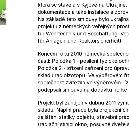
která se stavěla v Kyjevě na Ukrajině.
dokumentace a také instalace a zprov
Na základě této smlouvy bylo ukrajins
projektu z německých veřejných pros
für Wehrtechnik und Beschaffung. Ved
für Anlagen-und Reaktorsicherheit).
Koncem roku 2010 německá společnos
části: Položka 1 - posílení fyzické oc
Položka 2 - zřízení zařízení pro úprav
skladu radioizotopů. Ve výběrovém ř
společnost zvítězila ve výběrovém říz
podepsali smlouvu na dodávku horké
Projekt byl zahájen v dubnu 2011 vym
skladu. Náplní práce byla projekční č
zajištění statiky objektu, stavební p
(radiační stínící okno, posuvné dveře 