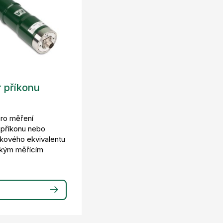
 příkonu
pro měření
příkonu nebo
kového ekvivalentu
okým měřícím