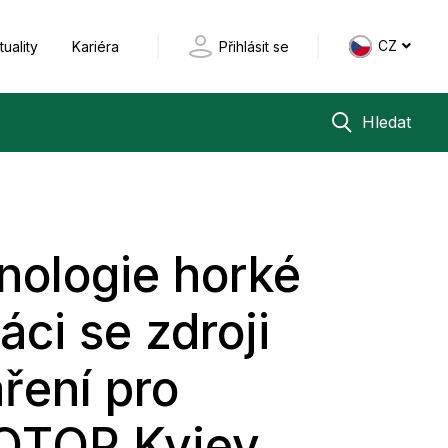
CZ
tuality
Kariéra
Přihlásit se
Hledat
nologie horké
ci se zdroji
áření pro
ZOTOP Kyjev