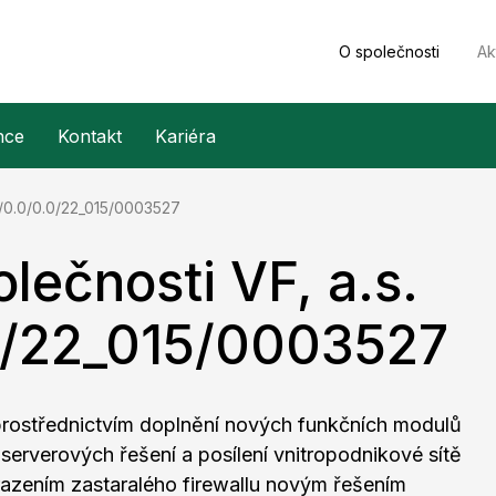
O společnosti
Ak
nce
Kontakt
Kariéra
.0/0.0/0.0/22_015/0003527
olečnosti VF, a.s.
0/22_015/0003527
i prostřednictvím doplnění nových funkčních modulů
serverových řešení a posílení vnitropodnikové sítě
hrazením zastaralého firewallu novým řešením