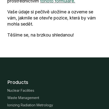
prostřednictvím
tohoto formuláře.
Vaše údaje si pečlivě uložíme a ozveme se
vám, jakmile se otevře pozice, která by vám
mohla sedět.
Těšíme se, na brzkou shledanou!
Products
Nuclear Facilities
Waste Management
Ionizing Radiation Metrology